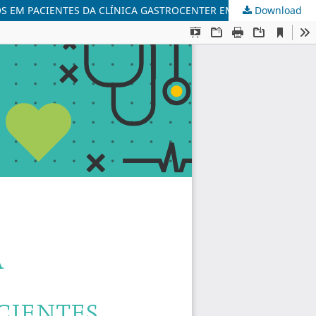
Download
ESTUDO DESCRITIVO SOBRE A IMPORTÂNCIA DO USO DA CÁPSULA ENDOSCÓPICA NA PESQUISA DE SANGRAMENTOS OBSCUROS EM PACIENTES DA CLÍNICA GASTROCENTER EM BELO HORIZONTE, MINAS GERAIS – BRASIL