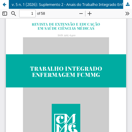
v. 5 n. 1 (2026): Suplemento 2 - Anais do Trabalho Integrado Enfermagem FCMMG