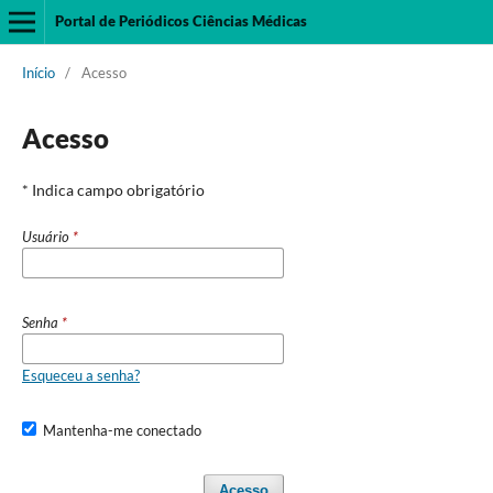
Portal de Periódicos Ciências Médicas
Início
/
Acesso
Acesso
* Indica campo obrigatório
Usuário
*
Senha
*
Esqueceu a senha?
Mantenha-me conectado
Acesso