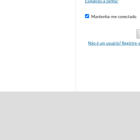
Esqueceu a senha?
Mantenha-me conectado
Não é um usuário? Registre-s