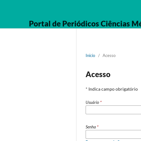
Portal de Periódicos Ciências M
Início
/
Acesso
Acesso
* Indica campo obrigatório
Usuário
*
Senha
*