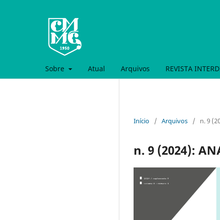
Sobre
Atual
Arquivos
REVISTA INTERD
Início
/
Arquivos
/
n. 9 (
n. 9 (2024): A