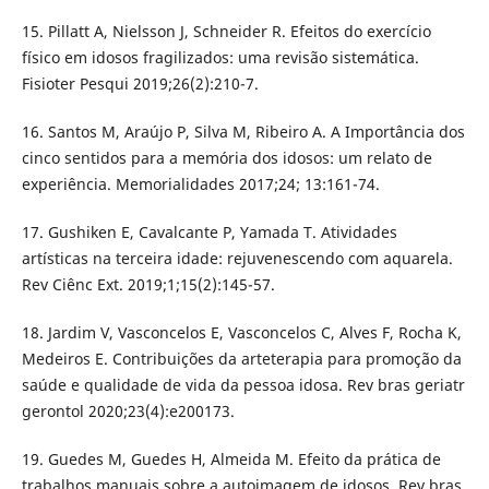
15. Pillatt A, Nielsson J, Schneider R. Efeitos do exercício
físico em idosos fragilizados: uma revisão sistemática.
Fisioter Pesqui 2019;26(2):210-7.
16. Santos M, Araújo P, Silva M, Ribeiro A. A Importância dos
cinco sentidos para a memória dos idosos: um relato de
experiência. Memorialidades 2017;24; 13:161-74.
17. Gushiken E, Cavalcante P, Yamada T. Atividades
artísticas na terceira idade: rejuvenescendo com aquarela.
Rev Ciênc Ext. 2019;1;15(2):145-57.
18. Jardim V, Vasconcelos E, Vasconcelos C, Alves F, Rocha K,
Medeiros E. Contribuições da arteterapia para promoção da
saúde e qualidade de vida da pessoa idosa. Rev bras geriatr
gerontol 2020;23(4):e200173.
19. Guedes M, Guedes H, Almeida M. Efeito da prática de
trabalhos manuais sobre a autoimagem de idosos. Rev bras