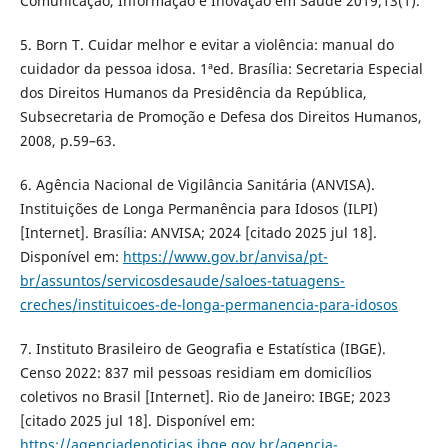
Comunicação, Informação e Inovação em Saúde 2019;13(1).
5. Born T. Cuidar melhor e evitar a violência: manual do
cuidador da pessoa idosa. 1ªed. Brasília: Secretaria Especial
dos Direitos Humanos da Presidência da República,
Subsecretaria de Promoção e Defesa dos Direitos Humanos,
2008, p.59–63.
6. Agência Nacional de Vigilância Sanitária (ANVISA).
Instituições de Longa Permanência para Idosos (ILPI)
[Internet]. Brasília: ANVISA; 2024 [citado 2025 jul 18].
Disponível em:
https://www.gov.br/anvisa/pt-
br/assuntos/servicosdesaude/saloes-tatuagens-
creches/instituicoes-de-longa-permanencia-para-idosos
7. Instituto Brasileiro de Geografia e Estatística (IBGE).
Censo 2022: 837 mil pessoas residiam em domicílios
coletivos no Brasil [Internet]. Rio de Janeiro: IBGE; 2023
[citado 2025 jul 18]. Disponível em:
https://agenciadenoticias.ibge.gov.br/agencia-