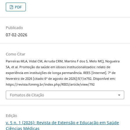
PDF
Publicado
07-02-2026
Como Citar
Parreiras MLA, Vidal CM, Arruda CRM, Martins F dos S, Melo MCJ, Nogueira
SA, et al. Promoção da saúde em idosos institucionalizados: relato de
experiência em instituições de longa permanência. REES [Internet]. 7º de
fevereiro de 2026 [citado 6º de agosto de 2026];5(1):e792. Disponível em:
https://revista.fcmmg.br/index.php/REES/article/view/792
Fomatos de Citação
Edição
v. 5 n. 1 (2026): Revista de Extensão e Educação em Saúde
Ciências Médicas