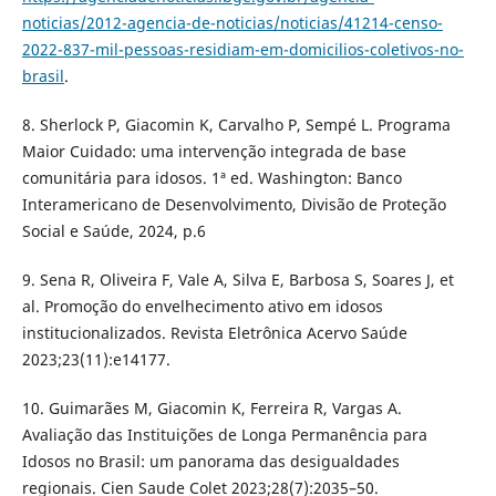
noticias/2012-agencia-de-noticias/noticias/41214-censo-
2022-837-mil-pessoas-residiam-em-domicilios-coletivos-no-
brasil
.
8. Sherlock P, Giacomin K, Carvalho P, Sempé L. Programa
Maior Cuidado: uma intervenção integrada de base
comunitária para idosos. 1ª ed. Washington: Banco
Interamericano de Desenvolvimento, Divisão de Proteção
Social e Saúde, 2024, p.6
9. Sena R, Oliveira F, Vale A, Silva E, Barbosa S, Soares J, et
al. Promoção do envelhecimento ativo em idosos
institucionalizados. Revista Eletrônica Acervo Saúde
2023;23(11):e14177.
10. Guimarães M, Giacomin K, Ferreira R, Vargas A.
Avaliação das Instituições de Longa Permanência para
Idosos no Brasil: um panorama das desigualdades
regionais. Cien Saude Colet 2023;28(7):2035–50.