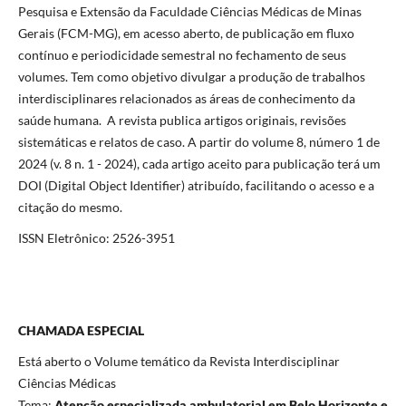
Pesquisa e Extensão da Faculdade Ciências Médicas de Minas
Gerais (FCM-MG), em acesso aberto, de publicação em fluxo
contínuo e periodicidade semestral no fechamento de seus
volumes. Tem como objetivo divulgar a produção de trabalhos
interdisciplinares relacionados as áreas de conhecimento da
saúde humana. A revista publica artigos originais, revisões
sistemáticas e relatos de caso. A partir do volume 8, número 1 de
2024 (v. 8 n. 1 - 2024), cada artigo aceito para publicação terá um
DOI (Digital Object Identifier) atribuído, facilitando o acesso e a
citação do mesmo.
ISSN Eletrônico: 2526-3951
CHAMADA ESPECIAL
Está aberto o Volume temático da Revista Interdisciplinar
Ciências Médicas
Tema:
Atenção especializada ambulatorial em Belo Horizonte e