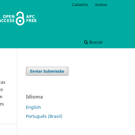
Cadastro
Acesso
Buscar
Enviar Submissão
cas
co
Idioma
em
es
English
Português (Brasil)