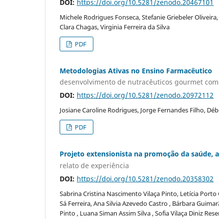
DOI:
https://doi.org/10.5281/zenodo.20467101
Michele Rodrigues Fonseca, Stefanie Griebeler Oliveira
Clara Chagas, Virginia Ferreira da Silva
PDF
Metodologias Ativas no Ensino Farmacêutico
desenvolvimento de nutracêuticos gourmet com
DOI:
https://doi.org/10.5281/zenodo.20972112
Josiane Caroline Rodrigues, Jorge Fernandes Filho, Dé
PDF
Projeto extensionista na promoção da saúde, 
relato de experiência
DOI:
https://doi.org/10.5281/zenodo.20358302
Sabrina Cristina Nascimento Vilaça Pinto, Letícia Port
Sá Ferreira, Ana Silvia Azevedo Castro , Bárbara Guim
Pinto , Luana Siman Assim Silva , Sofia Vilaça Diniz R