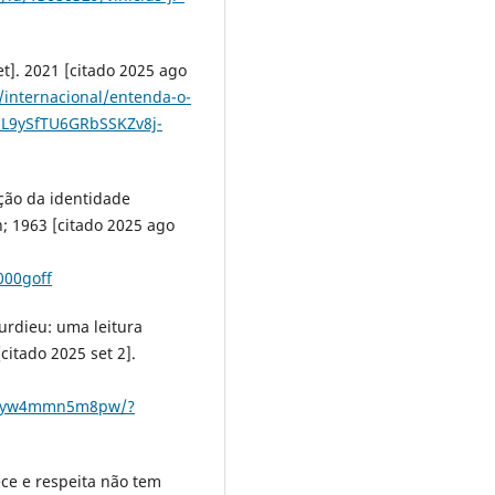
t]. 2021 [citado 2025 ago
/internacional/entenda-o-
5L9ySfTU6GRbSSKZv8j-
ção da identidade
; 1963 [citado 2025 ago
000goff
urdieu: uma leitura
citado 2025 set 2].
qhYyw4mmn5m8pw/?
ce e respeita não tem