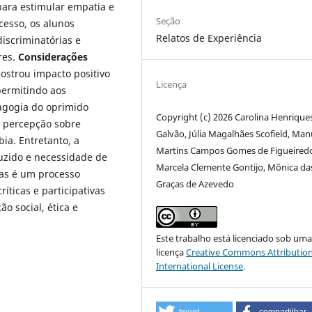
para estimular empatia e
Seção
cesso, os alunos
Relatos de Experiência
iscriminatórias e
res.
Considerações
mostrou impacto positivo
Licença
 permitindo aos
agogia do oprimido
Copyright (c) 2026 Carolina Henrique
 percepção sobre
Galvão, Júlia Magalhães Scofield, Man
ia. Entretanto, a
Martins Campos Gomes de Figueired
uzido e necessidade de
Marcela Clemente Gontijo, Mônica da
mas é um processo
Graças de Azevedo
íticas e participativas
o social, ética e
Este trabalho está licenciado sob um
licença
Creative Commons Attribution
International License
.