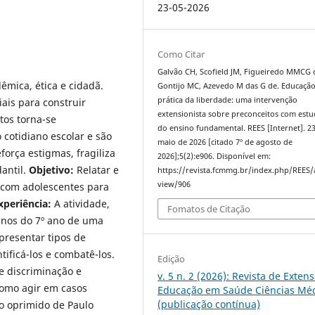
23-05-2026
Como Citar
Galvão CH, Scofield JM, Figueiredo MMCG 
êmica, ética e cidadã.
Gontijo MC, Azevedo M das G de. Educaçã
prática da liberdade: uma intervenção
ais para construir
extensionista sobre preconceitos com est
itos torna-se
do ensino fundamental. REES [Internet]. 23
 cotidiano escolar e são
maio de 2026 [citado 7º de agosto de
força estigmas, fragiliza
2026];5(2):e906. Disponível em:
antil.
Objetivo:
Relatar e
https://revista.fcmmg.br/index.php/REES/a
view/906
a com adolescentes para
xperiência:
A atividade,
Fomatos de Citação
unos do 7º ano de uma
presentar tipos de
ificá-los e combatê-los.
Edição
e discriminação e
v. 5 n. 2 (2026): Revista de Exten
 como agir em casos
Educação em Saúde Ciências Mé
(publicação contínua)
o oprimido de Paulo