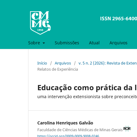
Sobre
Submissões
Atual
Arquivos
Início
/
Arquivos
/
v. 5 n. 2 (2026): Revista de Ex
Relatos de Experiência
Educação como prática da 
uma intervenção extensionista sobre preconcei
Carolina Henriques Galvão
Faculdade de Ciências Médicas de Minas Gerais
https://orcid.org/0009-0009-9008-0246