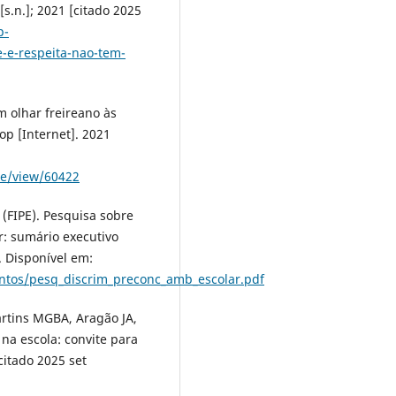
[s.n.]; 2021 [citado 2025
p-
-e-respeita-nao-tem-
m olhar freireano às
op [Internet]. 2021
le/view/60422
(FIPE). Pesquisa sobre
r: sumário executivo
]. Disponível em:
ntos/pesq_discrim_preconc_amb_escolar.pdf
rtins MGBA, Aragão JA,
na escola: convite para
citado 2025 set