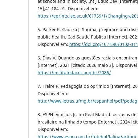
at school and in society. Int J Educ Dev [Internet
15];41:184-91. Disponível em:
https://eprints.lse.ac.uk/61759/1/Changing%2
5. Parker R, Gaurko J. Stigma, prejudice and disc
public health. Cad Saude Publica [Internet]. 20
Disponível em:
https://doi.org/10.1590/0102-3
6. Dias V. Quando as questões raciais encontram
[Internet]. 2021 [citado 2026 maio 3]. Disponível
https://institutodacor.ong.br/2086/
7. Freire P. Pedagogia do oprimido [Internet]. 20
Disponível em:
http://www.letras.ufmg.br/espanhol/pdf/pedag
8. ESPN. Vinicius Jr. no Real Madrid: os casos de
brasileiro na linha do tempo [Internet]. 2024 [ci
Disponível em:
https://www.espn.com.br/futebol/laliga/artigo/_