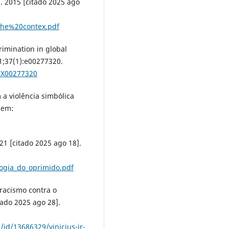
]. 2015 [citado 2025 ago
0the%20contex.pdf
rimination in global
21;37(1):e00277320.
11X00277320
 a violência simbólica
 em:
21 [citado 2025 ago 18].
ogia_do_oprimido.pdf
 racismo contra o
tado 2025 ago 28].
/id/13686329/vinicius-jr-