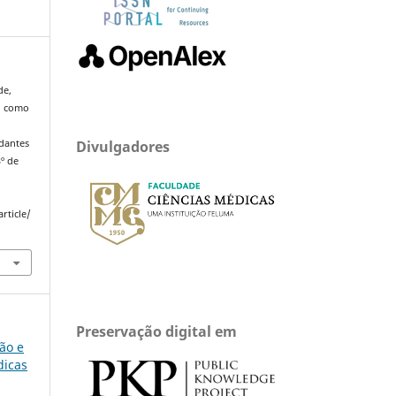
de,
o como
udantes
Divulgadores
º de
rticle/
Preservação digital em
são e
dicas