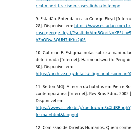
real-madrid-racismo-casos-linha-do-tempo
9. Estadão. Entenda o caso George Floyd [Interne
28]. Disponível em:
https://www.estadao.com.br
caso-george-floyd/?srsltid=AfmBOoriNpKESUav
hZoODva3QUN7dKbx2j06
10. Goffman E. Estigma: notas sobre a manipula
deteriorada [Internet]. Harmondsworth: Penguin
30]. Disponível em:
https://archive.org/details/stigmanotesonman0
11. Setton MGJ. A teoria do habitus em Pierre Bo
contemporânea [Internet]. Rev Bras Educ. 2002 [
Disponível em:
https://www.scielo.br/j/rbedu/a/mSxXfdBBq
format=html&lang=pt
12. Comissão de Direitos Humanos. Quem conhe