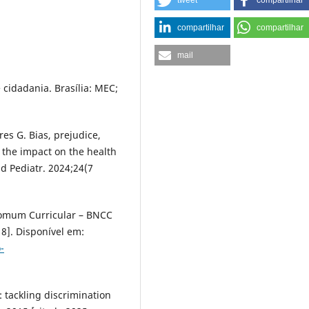
tweet
compartilhar
compartilhar
compartilhar
mail
 cidadania. Brasília: MEC;
es G. Bias, prejudice,
 the impact on the health
d Pediatr. 2024;24(7
Comum Curricular – BNCC
18]. Disponível em:
-
 tackling discrimination