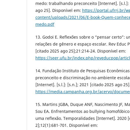
medo: trabalhando preconceito [Internet]. [s.l.]: 
ago 25]. Disponível em:
https://portal.ufrrj.br/w
content/uploads/2021/06/E-book-Quem-conhece
medo.pdf
13. Godoi E. Reflexões sobre o “pensar certo”: u
relações de gênero e espaço escolar. Rev Educ P
[citado 2025 ago 25];21:214-24. Disponível em:
https://seer.ufu.br/index.php/reveducpop/artic
14. Fundação Instituto de Pesquisas Econômicas 
preconceito e discriminação no ambiente escola
[Internet]. [s.l.]: [s.n.]; 2021 [citado 2025 ago 25
https://media.campanha.org.br/acervo/docume
15. Martins JGBA, Duque ANF, Nascimento JF, Ma
Sou EA. Enfrentamentos ao bullying homofóbico 
uma reflexão. Temporalidades [Internet]. 2020 [
2];12(1):681-701. Disponível em: