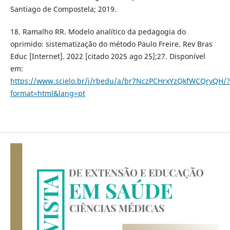
Santiago de Compostela; 2019.
18. Ramalho RR. Modelo analítico da pedagogia do
oprimido: sistematização do método Paulo Freire. Rev Bras
Educ [Internet]. 2022 [citado 2025 ago 25];27. Disponível
em:
https://www.scielo.br/j/rbedu/a/br7NczPCHrxYzQkfWCQryQH/?
format=html&lang=pt