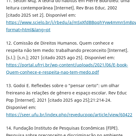
11. Setton MGJ. A teoria do habitus em Pierre Bourdieu: uma
leitura contemporânea [Internet]. Rev Bras Educ. 2002
[citado 2025 set 2]. Disponível em:
https://www.scielo.br/j/rbedu/a/mSxXfdBBqqhYyw4mmn5m8p
format=html&lang=pt
12. Comissão de Direitos Humanos. Quem conhece e
respeita não tem medo: trabalhando preconceito [Internet].
[s.l.]: [s.n.]; 2021 [citado 2025 ago 25]. Disponível em:
https://portal.ufrrj.br/wp-content/uploads/2021/06/E-book-
Quem-conhece-e-respeita-nao-tem-medo.pdf
13. Godoi E. Reflexões sobre o “pensar certo”: um olhar
freireano às relações de gênero e espaço escolar. Rev Educ
Pop [Internet]. 2021 [citado 2025 ago 25];21:214-24.
Disponível em:
https://seer.ufu.br/index.php/reveducpop/article/view/60422
14. Fundação Instituto de Pesquisas Econômicas (FIPE).
Pesquisa sobre preconceito e discriminação no ambiente