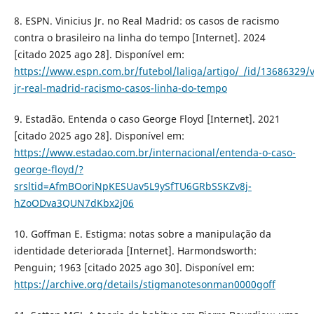
8. ESPN. Vinicius Jr. no Real Madrid: os casos de racismo
contra o brasileiro na linha do tempo [Internet]. 2024
[citado 2025 ago 28]. Disponível em:
https://www.espn.com.br/futebol/laliga/artigo/_/id/13686329/v
jr-real-madrid-racismo-casos-linha-do-tempo
9. Estadão. Entenda o caso George Floyd [Internet]. 2021
[citado 2025 ago 28]. Disponível em:
https://www.estadao.com.br/internacional/entenda-o-caso-
george-floyd/?
srsltid=AfmBOoriNpKESUav5L9ySfTU6GRbSSKZv8j-
hZoODva3QUN7dKbx2j06
10. Goffman E. Estigma: notas sobre a manipulação da
identidade deteriorada [Internet]. Harmondsworth:
Penguin; 1963 [citado 2025 ago 30]. Disponível em:
https://archive.org/details/stigmanotesonman0000goff