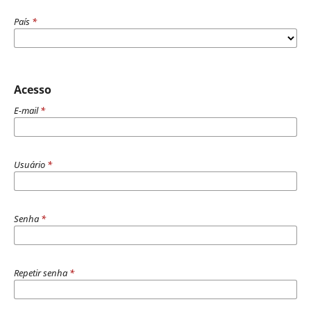
País
*
Acesso
E-mail
*
Usuário
*
Senha
*
Repetir senha
*