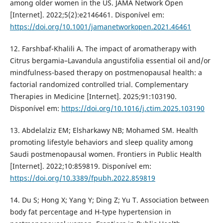
among older women in the US. JAMA Network Open
[Internet]. 2022;5(2):e2146461. Disponível em:
https://doi.org/10.1001/jamanetworkopen.2021.46461
12. Farshbaf-Khalili A. The impact of aromatherapy with
Citrus bergamia–Lavandula angustifolia essential oil and/or
mindfulness-based therapy on postmenopausal health: a
factorial randomized controlled trial. Complementary
Therapies in Medicine [Internet]. 2025;91:103190.
Disponível em:
https://doi.org/10.1016/j.ctim.2025.103190
13. Abdelalziz EM; Elsharkawy NB; Mohamed SM. Health
promoting lifestyle behaviors and sleep quality among
Saudi postmenopausal women. Frontiers in Public Health
[Internet]. 2022;10:859819. Disponível em:
https://doi.org/10.3389/fpubh.2022.859819
14. Du S; Hong X; Yang Y; Ding Z; Yu T. Association between
body fat percentage and H-type hypertension in