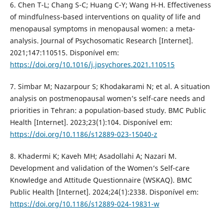
6. Chen T-L; Chang S-C; Huang C-Y; Wang H-H. Effectiveness
of mindfulness-based interventions on quality of life and
menopausal symptoms in menopausal women: a meta-
analysis. Journal of Psychosomatic Research [Internet].
2021;147:110515. Disponível em:
https://doi.org/10.1016/j.jpsychores.2021.110515
7. Simbar M; Nazarpour S; Khodakarami N; et al. A situation
analysis on postmenopausal women’s self-care needs and
priorities in Tehran: a population-based study. BMC Public
Health [Internet]. 2023;23(1):104. Disponível em:
https://doi.org/10.1186/s12889-023-15040-z
8. Khadermi K; Kaveh MH; Asadollahi A; Nazari M.
Development and validation of the Women’s Self-care
Knowledge and Attitude Questionnaire (WSKAQ). BMC
Public Health [Internet]. 2024;24(1):2338. Disponível em:
https://doi.org/10.1186/s12889-024-19831-w