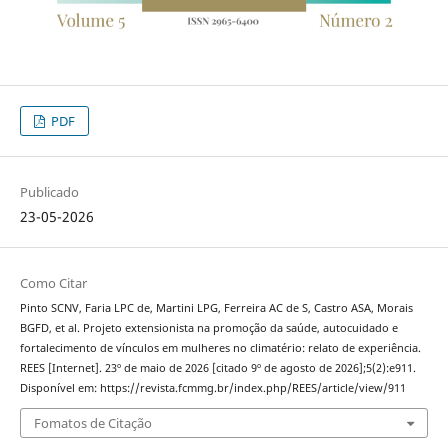
PDF
Publicado
23-05-2026
Como Citar
Pinto SCNV, Faria LPC de, Martini LPG, Ferreira AC de S, Castro ASA, Morais
BGFD, et al. Projeto extensionista na promoção da saúde, autocuidado e
fortalecimento de vínculos em mulheres no climatério: relato de experiência.
REES [Internet]. 23º de maio de 2026 [citado 9º de agosto de 2026];5(2):e911.
Disponível em: https://revista.fcmmg.br/index.php/REES/article/view/911
Fomatos de Citação