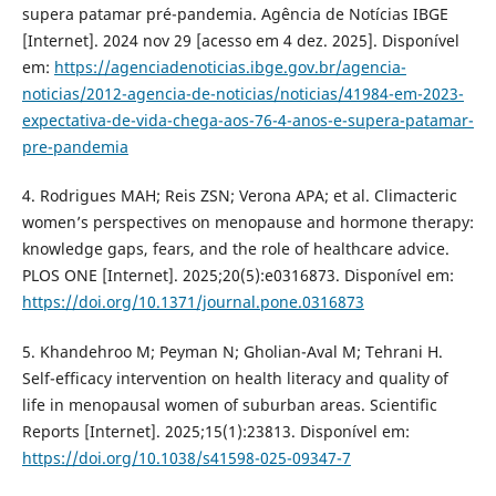
supera patamar pré-pandemia. Agência de Notícias IBGE
[Internet]. 2024 nov 29 [acesso em 4 dez. 2025]. Disponível
em:
https://agenciadenoticias.ibge.gov.br/agencia-
noticias/2012-agencia-de-noticias/noticias/41984-em-2023-
expectativa-de-vida-chega-aos-76-4-anos-e-supera-patamar-
pre-pandemia
4. Rodrigues MAH; Reis ZSN; Verona APA; et al. Climacteric
women’s perspectives on menopause and hormone therapy:
knowledge gaps, fears, and the role of healthcare advice.
PLOS ONE [Internet]. 2025;20(5):e0316873. Disponível em:
https://doi.org/10.1371/journal.pone.0316873
5. Khandehroo M; Peyman N; Gholian-Aval M; Tehrani H.
Self-efficacy intervention on health literacy and quality of
life in menopausal women of suburban areas. Scientific
Reports [Internet]. 2025;15(1):23813. Disponível em:
https://doi.org/10.1038/s41598-025-09347-7