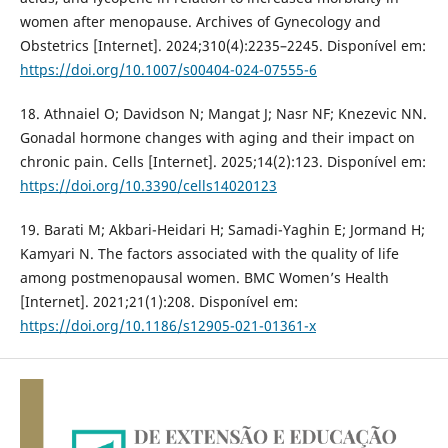
women after menopause. Archives of Gynecology and
Obstetrics [Internet]. 2024;310(4):2235–2245. Disponível em:
https://doi.org/10.1007/s00404-024-07555-6
18. Athnaiel O; Davidson N; Mangat J; Nasr NF; Knezevic NN.
Gonadal hormone changes with aging and their impact on
chronic pain. Cells [Internet]. 2025;14(2):123. Disponível em:
https://doi.org/10.3390/cells14020123
19. Barati M; Akbari-Heidari H; Samadi-Yaghin E; Jormand H;
Kamyari N. The factors associated with the quality of life
among postmenopausal women. BMC Women’s Health
[Internet]. 2021;21(1):208. Disponível em:
https://doi.org/10.1186/s12905-021-01361-x