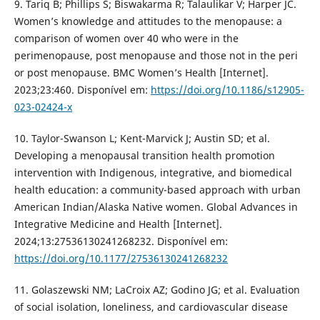
9. Tariq B; Phillips S; Biswakarma R; Talaulikar V; Harper JC.
Women’s knowledge and attitudes to the menopause: a
comparison of women over 40 who were in the
perimenopause, post menopause and those not in the peri
or post menopause. BMC Women’s Health [Internet].
2023;23:460. Disponível em:
https://doi.org/10.1186/s12905-
023-02424-x
10. Taylor-Swanson L; Kent-Marvick J; Austin SD; et al.
Developing a menopausal transition health promotion
intervention with Indigenous, integrative, and biomedical
health education: a community-based approach with urban
American Indian/Alaska Native women. Global Advances in
Integrative Medicine and Health [Internet].
2024;13:27536130241268232. Disponível em:
https://doi.org/10.1177/27536130241268232
11. Golaszewski NM; LaCroix AZ; Godino JG; et al. Evaluation
of social isolation, loneliness, and cardiovascular disease