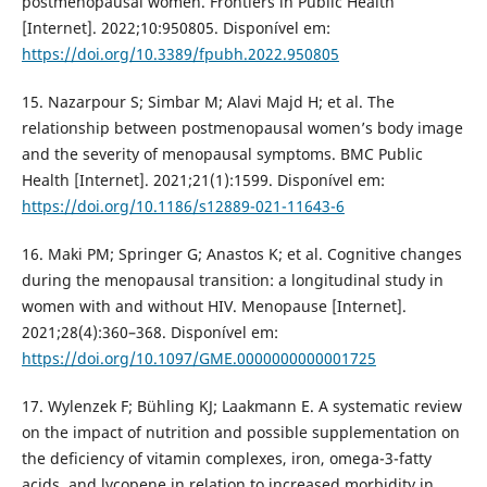
postmenopausal women. Frontiers in Public Health
[Internet]. 2022;10:950805. Disponível em:
https://doi.org/10.3389/fpubh.2022.950805
15. Nazarpour S; Simbar M; Alavi Majd H; et al. The
relationship between postmenopausal women’s body image
and the severity of menopausal symptoms. BMC Public
Health [Internet]. 2021;21(1):1599. Disponível em:
https://doi.org/10.1186/s12889-021-11643-6
16. Maki PM; Springer G; Anastos K; et al. Cognitive changes
during the menopausal transition: a longitudinal study in
women with and without HIV. Menopause [Internet].
2021;28(4):360–368. Disponível em:
https://doi.org/10.1097/GME.0000000000001725
17. Wylenzek F; Bühling KJ; Laakmann E. A systematic review
on the impact of nutrition and possible supplementation on
the deficiency of vitamin complexes, iron, omega-3-fatty
acids, and lycopene in relation to increased morbidity in