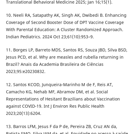
Translational Behavioral Medicine 2025; Jan 16;15(1).
10. Neeli RA, Satapathy AK, Singh AK, Dwibedi B. Enhancing
Coverage of Second Booster Dose of DPT Vaccine Coverage
With Parental Education: A Cluster Randomized Approach.
Indian Pediatrics. 2024 Oct 23;61(10):953–9.
11. Borges LP, Barreto MDS, Santos RS, Souza JBD, Silva BSD,
Jesus PCD, et al. Why are measles and rubella returning in
Brazil? Anais da Academia Brasileira de Ciências
2023;95:e20230832.
12. Santos KCOD, Junqueira-Marinho M de F, Reis AT,
Camacho KG, Nehab MF, Abramov DM, et al. Social
Representations of Hesitant Brazilians about Vaccination
against COVID-19. Int J Environ Res Public Health
2023;20(13):6204.
13. Barros LFM, Jesus F da P de, Pereira ZB, Cruz AN da,
Batista SMO, Silva JAM da, et al. Equidade no acesso à saúde