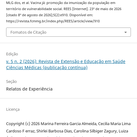
MLG dos, et al. Vacina já: promoção da imunização da população em
território de vulnerabilidade social. REES [Internet]. 23º de maio de 2026
[citado 8º de agosto de 2026];5(2):e910. Disponível em:
https://revista.fcmmg.br/index.php/REES/article/view/910
Fomatos de Citação
Edição
v. 5 n. 2 (2026): Revista de Extensão e Educação em Saúde
Ciências Médicas (publicação contínua)
Seção
Relatos de Experiência
Licença
Copyright (c) 2026 Marina Ferreira Garcia Almeida, Cecilia Maria Lima
Cardoso F erraz, Shirlei Barbosa Dias, Carolina Silbiger Zagury, Luiza