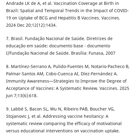
Andrade LK de A, et al. Vaccination Coverage at Birth in
Brazil: Spatial and Temporal Trends in the Impact of COVID-
19 on Uptake of BCG and Hepatitis B Vaccines. Vaccines.
2024 Dec 20;12(12):1434.
7. Brasil. Fundação Nacional de Saúde. Diretrizes de
educação em saúde: documento base - documento
I/Fundação Nacional de Saúde. Brasília: Funasa, 2007
8. Martínez-Serrano A, Pulido-Fuentes M, Notario-Pacheco B,
Palmar-Santos AM, Cobo-Cuenca AI, Díez-Fernández A.
Immunity Awareness—Strategies to Improve the Degree of
Acceptance of Vaccines: A Systematic Review. Vaccines. 2025
Jun 7;13(6):618.
9. Labbé S, Bacon SL, Wu N, Ribeiro PAB, Boucher VG,
Stojanovic J, et al. Addressing vaccine hesitancy: A
systematic review comparing the efficacy of motivational
versus educational interventions on vaccination uptake.