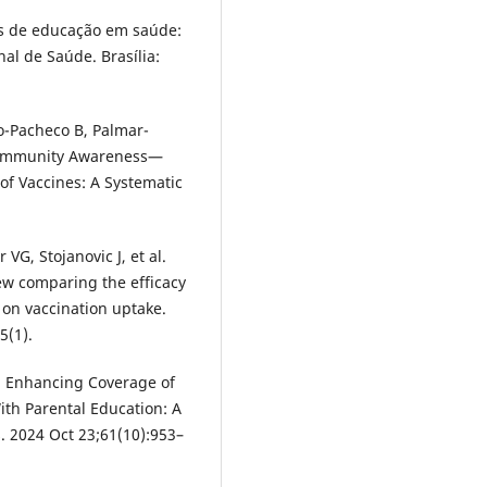
zes de educação em saúde:
l de Saúde. Brasília:
o-Pacheco B, Palmar-
. Immunity Awareness—
of Vaccines: A Systematic
VG, Stojanovic J, et al.
ew comparing the efficacy
 on vaccination uptake.
5(1).
B. Enhancing Coverage of
th Parental Education: A
. 2024 Oct 23;61(10):953–