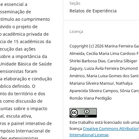
Seção
e essencial a
Relatos de Experiência
isseminação de
estímulo ao cumprimento
lvido o projeto de
Licença
ão acadêmica privada de
ncia de 15 acadêmicos da
Copyright (c) 2026 Marina Ferreira Ga
ecução das ações
Almeida, Cecilia Maria Lima Cardoso F 
 sobre a importância da
Shirlei Barbosa Dias, Carolina Silbiger
 Unidade Básica de Saúde
Zagury, Luiza Ávila Ferreira Drumond
tensionistas foram
Américo, Maria Luisa Gomes dos Sant
la elaboração e condução
Mariana Silveira Mansur, Nathalya
blico definido. O
Aparecida Silveira Campos, Sônia Caro
to do território e dos
Romão Viana Perdigão
es como discussão de
guntas sobre o impacto
l, escuta ativa,
Este trabalho está licenciado sob um
os e painel interativo de
licença
Creative Commons Attribution
impósio Internacional de
International License
.
ões extensionistas,