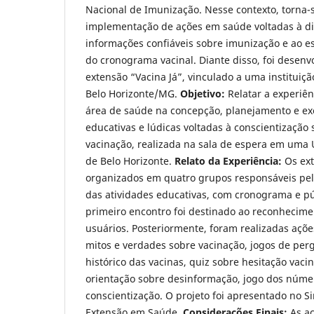
Nacional de Imunização. Nesse contexto, torna-s
implementação de ações em saúde voltadas à d
informações confiáveis sobre imunização e ao 
do cronograma vacinal. Diante disso, foi desenvo
extensão “Vacina Já”, vinculado a uma instituiç
Belo Horizonte/MG.
Objetivo:
Relatar a experiê
área de saúde na concepção, planejamento e ex
educativas e lúdicas voltadas à conscientização
vacinação, realizada na sala de espera em uma
de Belo Horizonte.
Relato da Experiência:
Os ex
organizados em quatro grupos responsáveis pe
das atividades educativas, com cronograma e pú
primeiro encontro foi destinado ao reconhecimen
usuários. Posteriormente, foram realizadas açõ
mitos e verdades sobre vacinação, jogos de per
histórico das vacinas, quiz sobre hesitação vacina
orientação sobre desinformação, jogo dos númer
conscientização. O projeto foi apresentado no S
Extensão em Saúde.
Considerações Finais:
As aç