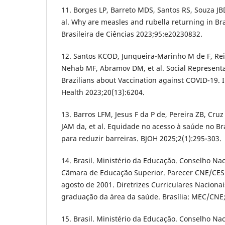
11. Borges LP, Barreto MDS, Santos RS, Souza JBD
al. Why are measles and rubella returning in Br
Brasileira de Ciências 2023;95:e20230832.
12. Santos KCOD, Junqueira-Marinho M de F, Re
Nehab MF, Abramov DM, et al. Social Representa
Brazilians about Vaccination against COVID-19. I
Health 2023;20(13):6204.
13. Barros LFM, Jesus F da P de, Pereira ZB, Cruz
JAM da, et al. Equidade no acesso à saúde no Br
para reduzir barreiras. BJOH 2025;2(1):295-303.
14. Brasil. Ministério da Educação. Conselho Na
Câmara de Educação Superior. Parecer CNE/CES 
agosto de 2001. Diretrizes Curriculares Naciona
graduação da área da saúde. Brasília: MEC/CNE;
15. Brasil. Ministério da Educação. Conselho Na