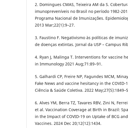
2. Domingues CMAS, Teixeira AM da S. Cobertur
imunopreveníveis no Brasil no período 1982-201
Programa Nacional de Imunizações. Epidemiolog
2013 Mar;22(1):9–27.
3. Faustino F. Negativismo às políticas de imuni
de doenças extintas. Jornal da USP – Campus Rib
4. Ryan J, Malinga T. Interventions for vaccine 
in Immunology 2021 Aug;71:89–91.
5. Galhardi CP, Freire NP, Fagundes MCM, Mina
Fake News and vaccine hesitancy in the COVID-1
Ciência & Saúde Coletiva. 2022 May;27(5):1849–5
6. Alves YM, Berra TZ, Tavares RBV, Zini N, Ferr
et al. Vaccination Coverage at Birth in Brazil: S
in the Impact of COVID-19 on Uptake of BCG and 
Vaccines. 2024 Dec 20;12(12):1434.