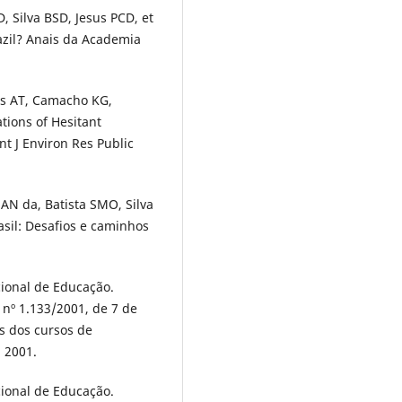
, Silva BSD, Jesus PCD, et
azil? Anais da Academia
is AT, Camacho KG,
tions of Hesitant
nt J Environ Res Public
 AN da, Batista SMO, Silva
asil: Desafios e caminhos
cional de Educação.
nº 1.133/2001, de 7 de
is dos cursos de
 2001.
cional de Educação.