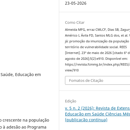
23-05-2026
Como Citar
Almeida MFG, erraz CMLCF, Dias SB, Zagur
Américo L Ávila FD, Santos MLG dos, et al. 
já: promoção da imunização da população
território de vulnerabilidade social. REES
[Internet]. 23º de maio de 2026 [citado 6º d
agosto de 2026];5(2):e910. Disponível em:
https://revista.fcmmg.br/index.php/REES/a
view/910
a Saúde, Educação em
Fomatos de Citação
Edição
v. 5 n. 2 (2026): Revista de Exten
Educação em Saúde Ciências Mé
(publicação contínua)
o crescente na população
io à adesão ao Programa