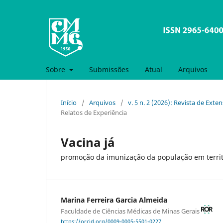
Sobre
Submissões
Atual
Arquivos
Início
/
Arquivos
/
v. 5 n. 2 (2026): Revista de Ex
Relatos de Experiência
Vacina já
promoção da imunização da população em territó
Marina Ferreira Garcia Almeida
Faculdade de Ciências Médicas de Minas Gerais
https://orcid.org/0009-0005-5501-0227