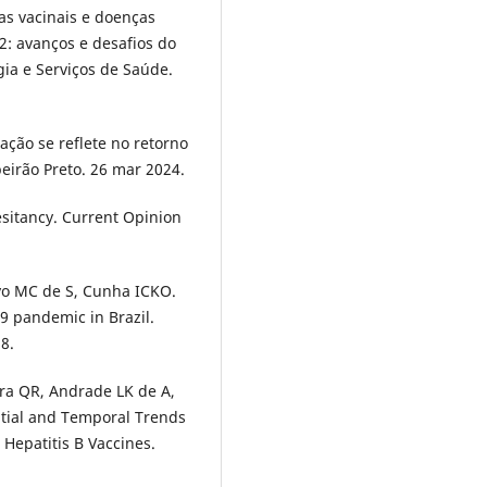
as vacinais e doenças
2: avanços e desafios do
ia e Serviços de Saúde.
zação se reflete no retorno
eirão Preto. 26 mar 2024.
hesitancy. Current Opinion
yo MC de S, Cunha ICKO.
9 pandemic in Brazil.
8.
eira QR, Andrade LK de A,
patial and Temporal Trends
Hepatitis B Vaccines.