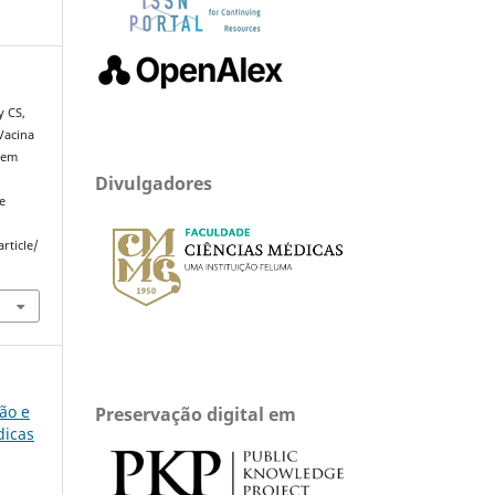
y CS,
Vacina
 em
Divulgadores
e
rticle/
são e
Preservação digital em
dicas