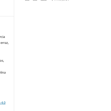
rcia
erraz,
os,
lina
a
 4.0