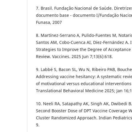
7. Brasil. Fundação Nacional de Saúde. Diretri
documento base - documento I/Fundação Naciona
Funasa, 2007
8. Martínez-Serrano A, Pulido-Fuentes M, Notari
Santos AM, Cobo-Cuenca AI, Díez-Fernández A
Strategies to Improve the Degree of Acceptance 
Review. Vaccines. 2025 Jun 7;13(6):618.
9. Labbé S, Bacon SL, Wu N, Ribeiro PAB, Boucher 
Addressing vaccine hesitancy: A systematic revi
of motivational versus educational interventions
Translational Behavioral Medicine 2025; Jan 16;1
10. Neeli RA, Satapathy AK, Singh AK, Dwibedi 
Second Booster Dose of DPT Vaccine Coverage Wi
Cluster Randomized Approach. Indian Pediatrics
9.