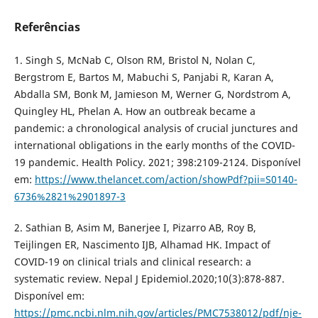
Referências
1. Singh S, McNab C, Olson RM, Bristol N, Nolan C,
Bergstrom E, Bartos M, Mabuchi S, Panjabi R, Karan A,
Abdalla SM, Bonk M, Jamieson M, Werner G, Nordstrom A,
Quingley HL, Phelan A. How an outbreak became a
pandemic: a chronological analysis of crucial junctures and
international obligations in the early months of the COVID-
19 pandemic. Health Policy. 2021; 398:2109-2124. Disponível
em:
https://www.thelancet.com/action/showPdf?pii=S0140-
6736%2821%2901897-3
2. Sathian B, Asim M, Banerjee I, Pizarro AB, Roy B,
Teijlingen ER, Nascimento IJB, Alhamad HK. Impact of
COVID-19 on clinical trials and clinical research: a
systematic review. Nepal J Epidemiol.2020;10(3):878-887.
Disponível em:
https://pmc.ncbi.nlm.nih.gov/articles/PMC7538012/pdf/nje-