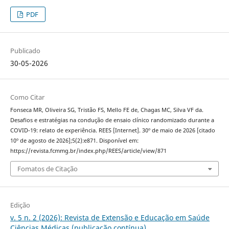
PDF
Publicado
30-05-2026
Como Citar
Fonseca MR, Oliveira SG, Tristão FS, Mello FE de, Chagas MC, Silva VF da.
Desafios e estratégias na condução de ensaio clínico randomizado durante a
COVID-19: relato de experiência. REES [Internet]. 30º de maio de 2026 [citado
10º de agosto de 2026];5(2):e871. Disponível em:
https://revista.fcmmg.br/index.php/REES/article/view/871
Fomatos de Citação
Edição
v. 5 n. 2 (2026): Revista de Extensão e Educação em Saúde
Ciências Médicas (publicação contínua)