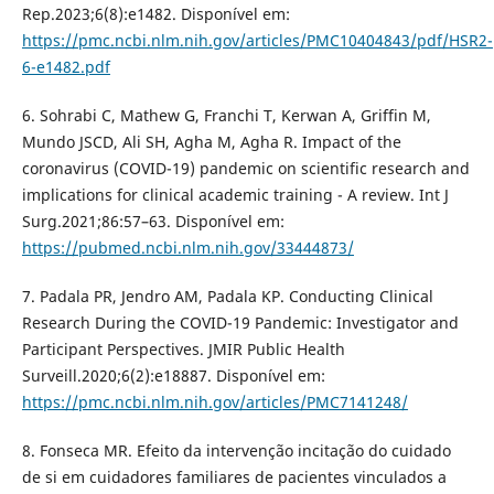
Rep.2023;6(8):e1482. Disponível em:
https://pmc.ncbi.nlm.nih.gov/articles/PMC10404843/pdf/HSR2-
6-e1482.pdf
6. Sohrabi C, Mathew G, Franchi T, Kerwan A, Griffin M,
Mundo JSCD, Ali SH, Agha M, Agha R. Impact of the
coronavirus (COVID-19) pandemic on scientific research and
implications for clinical academic training - A review. Int J
Surg.2021;86:57–63. Disponível em:
https://pubmed.ncbi.nlm.nih.gov/33444873/
7. Padala PR, Jendro AM, Padala KP. Conducting Clinical
Research During the COVID-19 Pandemic: Investigator and
Participant Perspectives. JMIR Public Health
Surveill.2020;6(2):e18887. Disponível em:
https://pmc.ncbi.nlm.nih.gov/articles/PMC7141248/
8. Fonseca MR. Efeito da intervenção incitação do cuidado
de si em cuidadores familiares de pacientes vinculados a