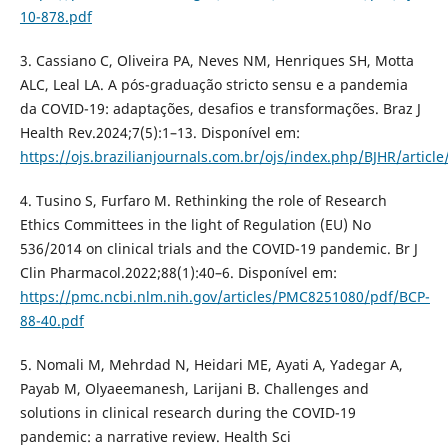
10-878.pdf
3. Cassiano C, Oliveira PA, Neves NM, Henriques SH, Motta
ALC, Leal LA. A pós-graduação stricto sensu e a pandemia
da COVID-19: adaptações, desafios e transformações. Braz J
Health Rev.2024;7(5):1–13. Disponível em:
https://ojs.brazilianjournals.com.br/ojs/index.php/BJHR/articl
4. Tusino S, Furfaro M. Rethinking the role of Research
Ethics Committees in the light of Regulation (EU) No
536/2014 on clinical trials and the COVID-19 pandemic. Br J
Clin Pharmacol.2022;88(1):40–6. Disponível em:
https://pmc.ncbi.nlm.nih.gov/articles/PMC8251080/pdf/BCP-
88-40.pdf
5. Nomali M, Mehrdad N, Heidari ME, Ayati A, Yadegar A,
Payab M, Olyaeemanesh, Larijani B. Challenges and
solutions in clinical research during the COVID-19
pandemic: a narrative review. Health Sci