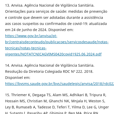
13. Anvisa. Agência Nacional de Vigilância Sanitária.
Orientações para serviços de saúde: medidas de prevenção
e controle que devem ser adotadas durante a assistência
aos casos suspeitos ou confirmados de covid-19: atualizada
em 24 de junho de 2024. Disponível em:
https://www.gov.br/anvisa/pt-
br/centraisdeconteudo/publicacoes/servicosdesaude/notas-
tecnicas/notas-tecnicas-
vigentes/NOTATCNICAGVIMS0420covid1925.06.2024.pdf
14. Anvisa. Agência Nacional de Vigilância Sanitária.
Resolução da Diretoria Colegiada RDC Nº 222. 2018.
Disponível em:
https://bvsms.saude.gov.br/bvs/saudelegis/anvisa/2018/rdc02
15. Thriemer K, Degaga TS, Alam MS, Adhikari B, Tripura R,
Hossain MS, Christian M, Ghanchi NK, Mnjala H, Weston S,
Ley B, Rumaseb A, Tadesse D, Teferi T, Yilma D, Lee G, Unger
H, Sutanto I, Pasaribu AP, Ghimire P, Beg MA, Price RN.