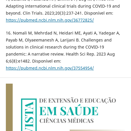
Adapting international clinical trials during COVID-19 and
beyond. Clin Trials. 2023;20(3):237-241. Disponível em:
https://pubmed.ncbi.nlm.nih.gov/36772825/
16. Nomali M, Mehrdad N, Heidari ME, Ayati A, Yadegar A,
Payab M, Olyaeemanesh A, Larijani B. Challenges and
solutions in clinical research during the COVID-19
pandemic: A narrative review. Health Sci Rep. 2023 Aug
6;6(8):e1482. Disponível em:
https://pubmed.ncbi.nlm.nih.gov/37554954/