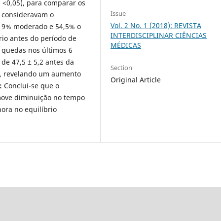
p <0,05), para comparar os
Issue
s consideravam o
Vol. 2 No. 1 (2018): REVISTA
m, 9% moderado e 54,5% o
INTERDISCIPLINAR CIÊNCIAS
rio antes do período de
MÉDICAS
 quedas nos últimos 6
 de 47,5 ± 5,2 antes da
Section
ão, revelando um aumento
Original Article
:
Conclui-se que o
move diminuição no tempo
hora no equilíbrio