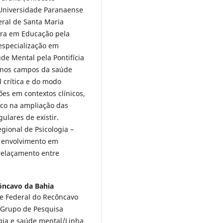
 Universidade Paranaense
ral de Santa Maria
ra em Educação pela
 especialização em
de Mental pela Pontifícia
a nos campos da saúde
l crítica e do modo
ões em contextos clínicos,
foco na ampliação das
ulares de existir.
ional de Psicologia –
m envolvimento em
relaçamento entre
ôncavo da Bahia
e Federal do Recôncavo
Grupo de Pesquisa
gia e saúde mental/Linha