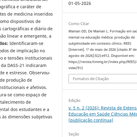
01-05-2026
gráfica e caráter de
tes de medicina inseridos
como dispositivos de
Como Citar
 cartográficas e diário de
Maman DD, De Maman L. Formação em sa
não linear e emergente, a
mental na educação médica: produção de
dos:
Identificaram-se
subjetividade em contexto clínico. REES
[Internet]. 1º de maio de 2026 [citado 8º de
modos de implicação no
agosto de 2026];5(2):e912. Disponível em:
o e tensões institucionais
https://revista.fcmmg.br/index.php/REES/a
 da DASS-21 indicaram
view/912
e e estresse. Observou-
Fomatos de Citação
 de produção de
titucionais e afetivos.
ura-se como espaço de
Edição
rtalecimento de
v. 5 n. 2 (2026): Revista de Exten
ental dos estudantes e a
Educação em Saúde Ciências Mé
s às dimensões subjetivas
(publicação contínua)
Seção