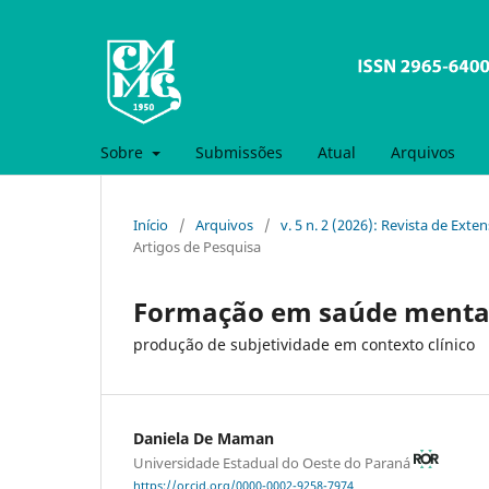
Sobre
Submissões
Atual
Arquivos
Início
/
Arquivos
/
v. 5 n. 2 (2026): Revista de Ex
Artigos de Pesquisa
Formação em saúde mental
produção de subjetividade em contexto clínico
Daniela De Maman
Universidade Estadual do Oeste do Paraná
https://orcid.org/0000-0002-9258-7974