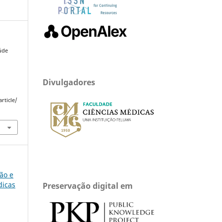
úde
Divulgadores
rticle/
são e
dicas
Preservação digital em