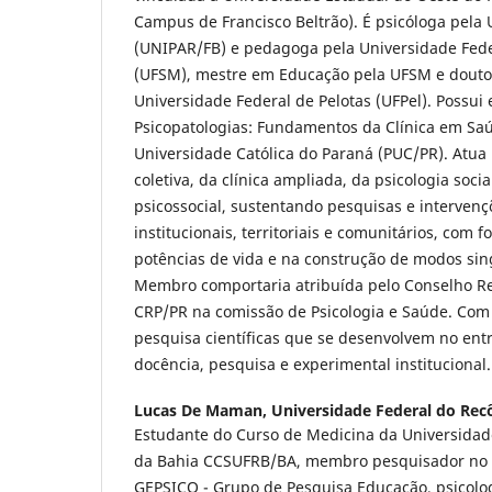
Campus de Francisco Beltrão). É psicóloga pela
(UNIPAR/FB) e pedagoga pela Universidade Fede
(UFSM), mestre em Educação pela UFSM e douto
Universidade Federal de Pelotas (UFPel). Possui
Psicopatologias: Fundamentos da Clínica em Saú
Universidade Católica do Paraná (PUC/PR). Atu
coletiva, da clínica ampliada, da psicologia socia
psicossocial, sustentando pesquisas e intervenç
institucionais, territoriais e comunitários, com 
potências de vida e na construção de modos sing
Membro comportaria atribuída pelo Conselho Reg
CRP/PR na comissão de Psicologia e Saúde. Co
pesquisa científicas que se desenvolvem no ent
docência, pesquisa e experimental institucional.
Lucas De Maman,
Universidade Federal do Rec
Estudante do Curso de Medicina da Universidad
da Bahia CCSUFRB/BA, membro pesquisador no 
GEPSICO - Grupo de Pesquisa Educação, psicolo