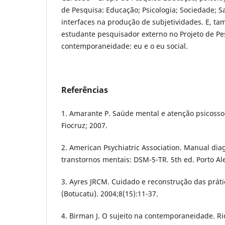
de Pesquisa: Educação; Psicologia; Sociedade; 
interfaces na produção de subjetividades. E, t
estudante pesquisador externo no Projeto de Pe
contemporaneidade: eu e o eu social.
Referências
1. Amarante P. Saúde mental e atenção psicossoci
Fiocruz; 2007.
2. American Psychiatric Association. Manual diag
transtornos mentais: DSM-5-TR. 5th ed. Porto Al
3. Ayres JRCM. Cuidado e reconstrução das práti
(Botucatu). 2004;8(15):11-37.
4. Birman J. O sujeito na contemporaneidade. Rio