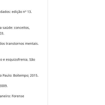
 dados: edição nº 13.
a saúde: conceitos,
03.
 dos transtornos mentais.
mo e esquizofrenia. São
ão Paulo: Boitempo; 2015.
 2009.
Janeiro: Forense