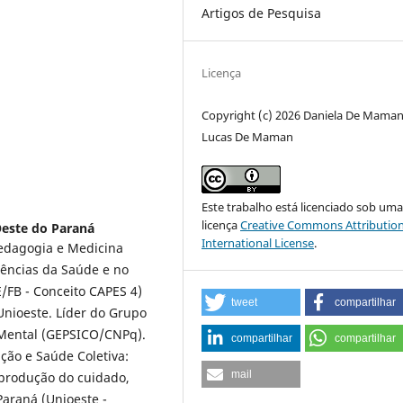
Artigos de Pesquisa
Licença
Copyright (c) 2026 Daniela De Maman
Lucas De Maman
Este trabalho está licenciado sob um
licença
Creative Commons Attribution
Oeste do Paraná
International License
.
Pedagogia e Medicina
iências da Saúde e no
FB - Conceito CAPES 4)
tweet
compartilhar
Unioeste. Líder do Grupo
 Mental (GEPSICO/CNPq).
compartilhar
compartilhar
ção e Saúde Coletiva:
mail
produção do cuidado,
Paraná (Unioeste -