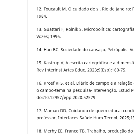
12. Foucault M. O cuidado de si. Rio de Janeiro: 
1984.
13. Guattari F, Rolnik S. Micropolítica: cartografi
Vozes; 1996.
14. Han BC. Sociedade do cansaço. Petrópolis: V
15. Kastrup V. A escrita cartográfica e a dimensã
Rev Interinst Artes Educ. 2023;9(Esp):160-75.
16. Kroef RFS, et al. Diário de campo e a relaçã
o campo-tema na pesquisa-intervenção. Estud Pes
doi:10.12957/epp.2020.52579.
17. Maman DD. Cuidando de quem educa: condi
professor. Interfaces Saúde Hum Tecnol. 2025;13
18. Merhy EE, Franco TB. Trabalho, produção do