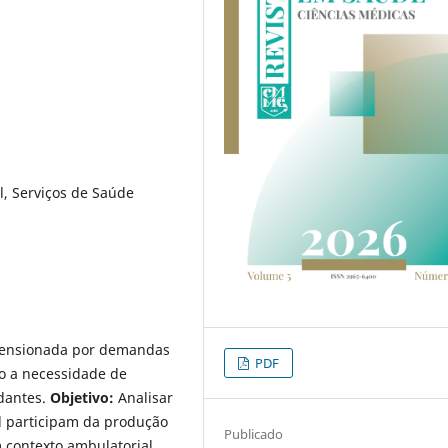
, Serviços de Saúde
tensionada por demandas
PDF
o a necessidade de
udantes.
Objetivo:
Analisar
l participam da produção
Publicado
 contexto ambulatorial.