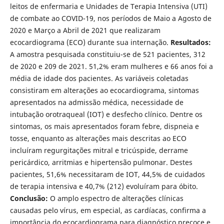
leitos de enfermaria e Unidades de Terapia Intensiva (UTI)
de combate ao COVID-19, nos períodos de Maio a Agosto de
2020 e Março a Abril de 2021 que realizaram
ecocardiograma (ECO) durante sua internação.
Resultados:
A amostra pesquisada constituiu-se de 521 pacientes, 312
de 2020 e 209 de 2021. 51,2% eram mulheres e 66 anos foi a
média de idade dos pacientes. As variáveis coletadas
consistiram em alterações ao ecocardiograma, sintomas
apresentados na admissão médica, necessidade de
intubação orotraqueal (IOT) e desfecho clínico. Dentre os
sintomas, os mais apresentados foram febre, dispneia e
tosse, enquanto as alterações mais descritas ao ECO
incluíram regurgitações mitral e tricúspide, derrame
pericárdico, arritmias e hipertensão pulmonar. Destes
pacientes, 51,6% necessitaram de IOT, 44,5% de cuidados
de terapia intensiva e 40,7% (212) evoluíram para óbito.
Conclusão:
O amplo espectro de alterações clínicas
causadas pelo vírus, em especial, as cardíacas, confirma a
importância do ecocardiograma para diagnóstico precoce e