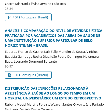
Castro Miserani, Flávia Carvalho Leão Reis
26-34
PDF (Português (Brasil))
ANÁLISE E COMPARAÇÃO DO NÍVEL DE ATIVIDADE FÍSICA
PRATICADA POR ACADÊMICOS DAS ÁREAS DA SAÚDE DE
UMA INSTITUIÇÃO SUPERIOR PARTICULAR DE BELO
HORIZONTE/MG – BRASIL
Eduarda Franco de Castro, Luiz Felip Mundim de Souza, Vinícius
Baptista Gamboge Rocha Dias, João Pedro Domingos Nakamura
Baba, Leonardo Drumond Barsante
90-97
PDF (Português (Brasil))
DISTRIBUIÇÃO DAS INFECÇÕES RELACIONADAS À
ASSISTÊNCIA À SAÚDE AO LONGO DO TEMPO EM UM
HOSPITAL UNIVERSITÁRIO: UM ESTUDO RETROSPECTIVO
Rubens Maciel Martins Pereira, Weaver Santos Oliveira, Iara Furtado
Santiago, Daniela Caldas Teixeira