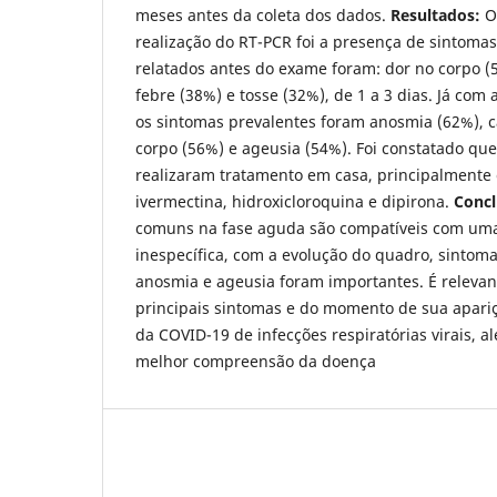
meses antes da coleta dos dados.
Resultados:
O 
realização do RT-PCR foi a presença de sintoma
relatados antes do exame foram: dor no corpo (
febre (38%) e tosse (32%), de 1 a 3 dias. Já com
os sintomas prevalentes foram anosmia (62%), c
corpo (56%) e ageusia (54%). Foi constatado qu
realizaram tratamento em casa, principalmente 
ivermectina, hidroxicloroquina e dipirona.
Concl
comuns na fase aguda são compatíveis com uma
inespecífica, com a evolução do quadro, sinto
anosmia e ageusia foram importantes. É relevan
principais sintomas e do momento de sua apariç
da COVID-19 de infecções respiratórias virais, a
melhor compreensão da doença