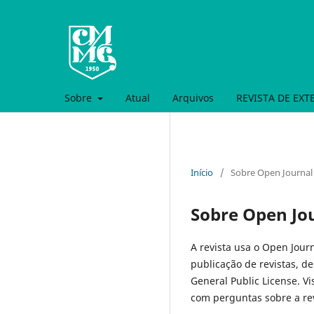
Sobre
Atual
Arquivos
REVISTA DE EX
Início
/
Sobre Open Journal
Sobre Open Jo
A revista usa o Open Journ
publicação de revistas, d
General Public License. Vi
com perguntas sobre a rev