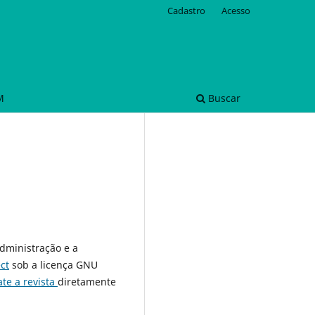
Cadastro
Acesso
M
Buscar
administração e a
ct
sob a licença GNU
ate a revista
diretamente