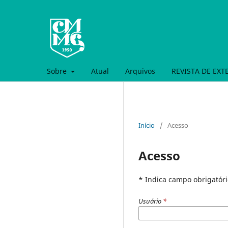
Sobre
Atual
Arquivos
REVISTA DE EX
Início
/
Acesso
Acesso
* Indica campo obrigatóri
Usuário
*